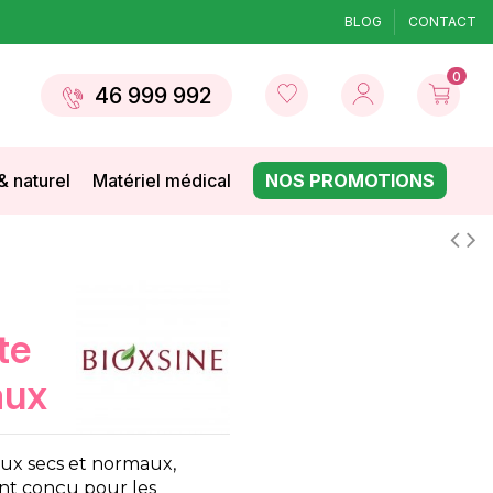
BLOG
CONTACT
0
46 999 992
& naturel
Matériel médical
NOS PROMOTIONS
te
aux
ux secs et normaux,
ent conçu pour les