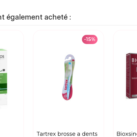
nt également acheté :
-15%
tartrex brosse a dents
bioxsine dermagen