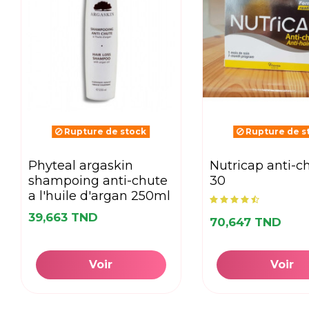
Rupture de stock
Rupture de s
phyteal argaskin
nutricap anti-chute b/
shampoing anti-chute
30
a l'huile d'argan 250ml
39,663 TND
70,647 TND
Voir
Voir