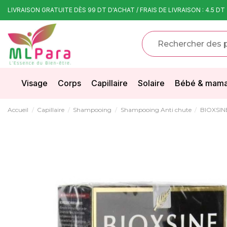
LIVRAISON GRATUITE DÈS 99 DT D'ACHAT / FRAIS DE LIVRAISON : 4.5 DT
Visage
Corps
Capillaire
Solaire
Bébé & mam
Accueil
Capillaire
Shampooing
Shampooing Anti chute
BIOXSIN