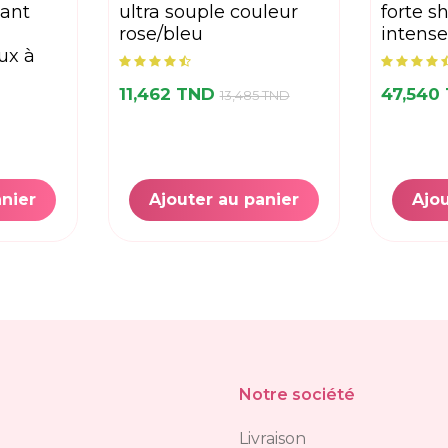
tant
ultra souple couleur
forte 
rose/bleu
intens
ux à
11,462 TND
47,540
13,485 TND
anier
Ajouter au panier
Ajou
Notre société
Livraison