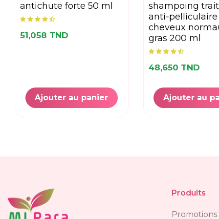
antichute forte 50 ml
shampoing trai
anti-pelliculaire
cheveux norma
51,058 TND
gras 200 ml
48,650 TND
Ajouter au panier
Ajouter au p
Produits
Promotions