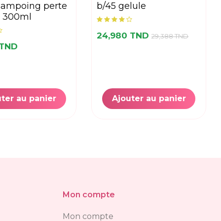
shampoing perte
b/45 gelule
e 300ml
24,980 TND
29,388 TND
 TND
ter au panier
Ajouter au panier
Mon compte
Mon compte