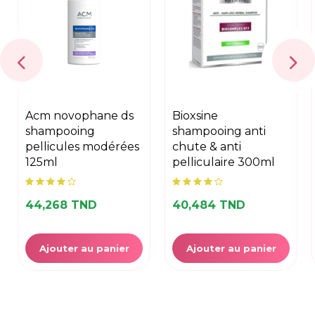
acm novophane ds
bioxsine
shampooing
shampooing anti
pellicules modérées
chute & anti
125ml
pelliculaire 300ml
44,268 TND
40,484 TND
Ajouter au panier
Ajouter au panier