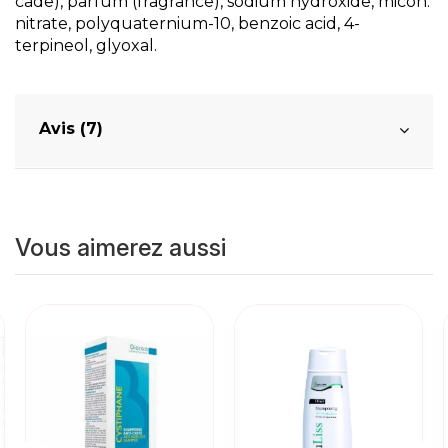
cade), parfum (fragrance), sodium hydroxide, micon.
nitrate, polyquaternium-10, benzoic acid, 4-
terpineol, glyoxal.
Avis (7)
Vous aimerez aussi