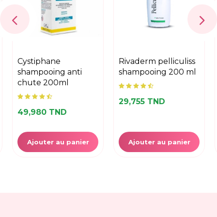
cystiphane
rivaderm pelliculiss
shampooing anti
shampooing 200 ml
chute 200ml
29,755 TND
49,980 TND
Ajouter au panier
Ajouter au panier