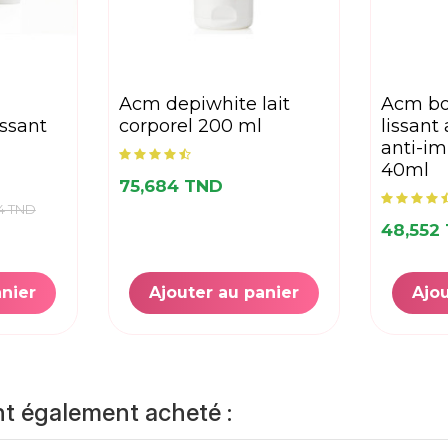
acm depiwhite lait
acm boréade sl soin
ssant
corporel 200 ml
lissant 
anti-im
40ml
75,684 TND
4 TND
48,552
anier
Ajouter au panier
Ajou
nt également acheté :