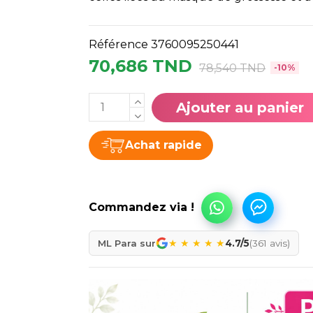
Référence
3760095250441
70,686 TND
78,540 TND
-10%
Ajouter au panier
Achat rapide
★
★
★
★
★
ML Para sur
4.7/5
(361 avis)