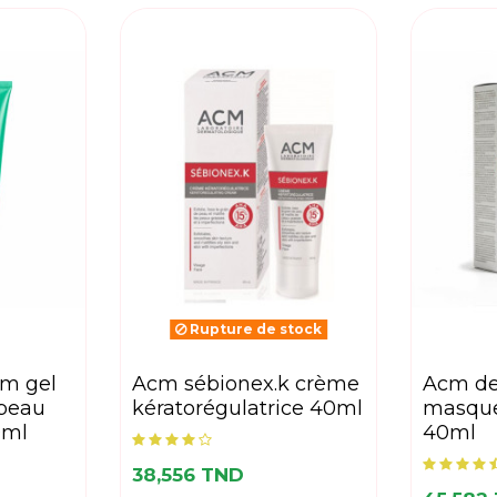
Rupture de stock
acm sébionex.k crème
acm depiwhite
 peau
kératorégulatrice 40ml
masque
0ml
40ml
38,556 TND