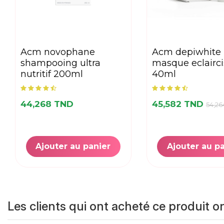
acm novophane
acm depiwhite
shampooing ultra
masque eclairci
nutritif 200ml
40ml
44,268 TND
45,582 TND
54,26
Ajouter au panier
Ajouter au p
Les clients qui ont acheté ce produit o