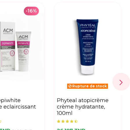
-16%
Rupture de stock
phyteal atopicrème
 eclaircissant
crème hydratante,
100ml