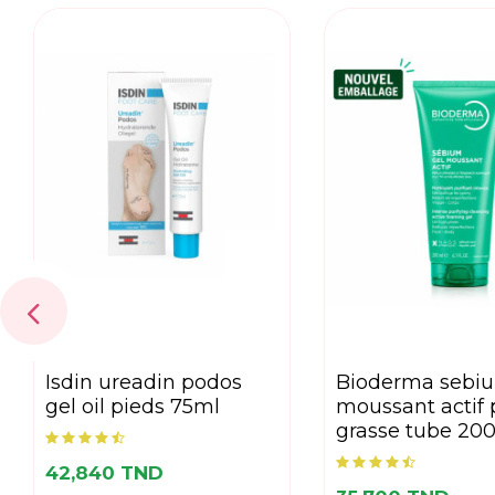
isdin ureadin podos
bioderma sebium gel
gel oil pieds 75ml
moussant actif
grasse tube 20
42,840 TND