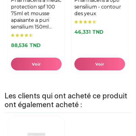
pharmaceris a medic
pharmaceris a opti
protection spf 100
sensilium - contour
75ml et mousse
des yeux
apaisante a puri
sensilium 150ml...
46,331 TND
88,536 TND
Voir
Voir
Les clients qui ont acheté ce produit
ont également acheté :