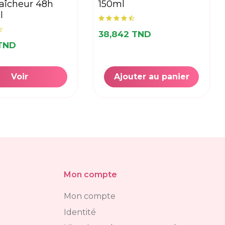
raîcheur 48h
150ml
l
38,842 TND
 TND
Voir
Ajouter au panier
Mon compte
Mon compte
Identité