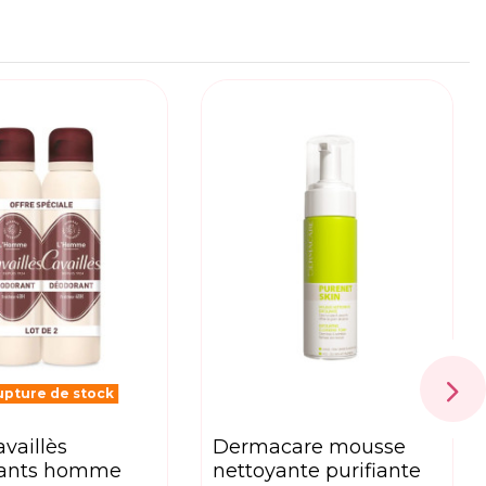
pture de stock
dermacare mousse
rants homme
nettoyante purifiante