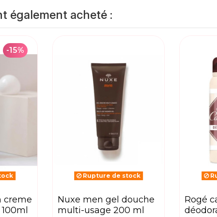
nt également acheté :
-15%
tock
Rupture de stock
Ru
nuxe men gel douche
rogé cavaillès
+ 100ml
multi-usage 200 ml
déodo