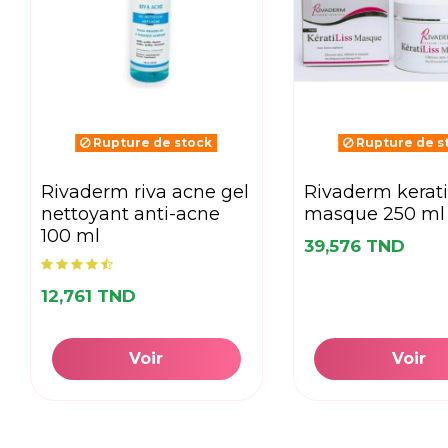
Rupture de stock
Rupture de s
rivaderm riva acne gel
rivaderm keratiliss
nettoyant anti-acne
masque 250 ml
100 ml
39,576 TND
12,761 TND
Voir
Voir