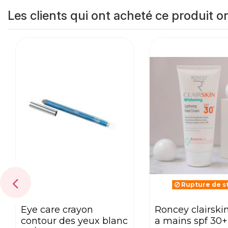
Les clients qui ont acheté ce produit o
Rupture de s
eye care crayon
roncey clairskin creme
contour des yeux blanc
a mains spf 30