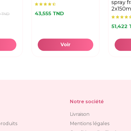
spray f
2x150m
43,555 TND
0 TND
51,422
Voir
Notre société
Livraison
roduits
Mentions légales