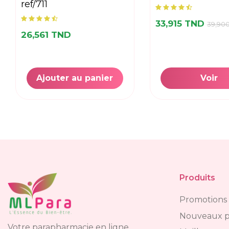
ref/711
33,915 TND
39,90
26,561 TND
Ajouter au panier
Voir
Produits
Promotions
Nouveaux p
Votre parapharmacie en ligne