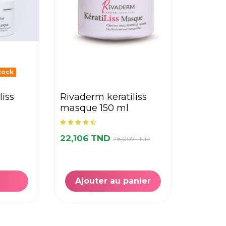
tock
rivaderm keratiliss
masque 150 ml
22,106 TND
26,007 TND
Ajouter au panier