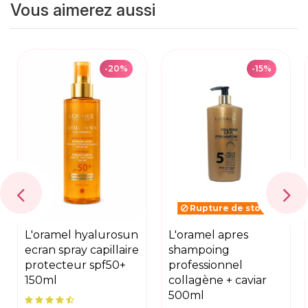
Vous aimerez aussi
-20%
-15%
Rupture de stock
l'oramel hyalurosun
l'oramel apres
ecran spray capillaire
shampoing
protecteur spf50+
professionnel
150ml
collagène + caviar
500ml