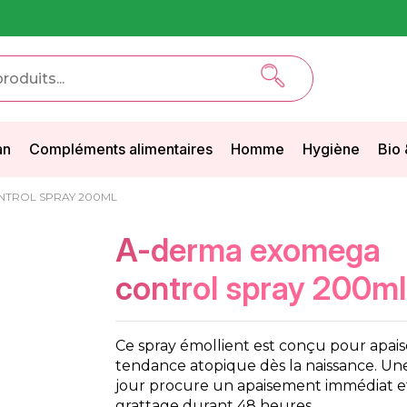
an
Compléments alimentaires
Homme
Hygiène
Bio 
TROL SPRAY 200ML
a-derma exomega
control spray 200ml
Ce spray émollient est conçu pour apais
tendance atopique dès la naissance. Une
jour procure un apaisement immédiat et 
grattage durant 48 heures