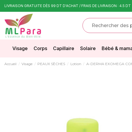
LIVRAISON GRATUITE DÈS 99 DT D'ACHAT / FRAIS DE LIVRAISON : 4.5 DT
Visage
Corps
Capillaire
Solaire
Bébé & mam
Accueil
Visage
PEAUX SÈCHES
Lotion
A-DERMA EXOMEGA CON