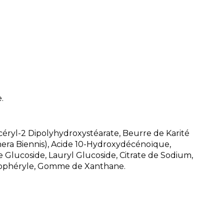
.
ycéryl-2 Dipolyhydroxystéarate, Beurre de Karité
thera Biennis), Acide 10-Hydroxydécénoïque,
e Glucoside, Lauryl Glucoside, Citrate de Sodium,
ocophéryle, Gomme de Xanthane.