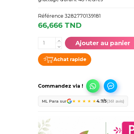
Référence
3282770139181
66,666 TND
Ajouter au panier
Achat rapide
★
★
★
★
★
ML Para sur
4.7/5
(361 avis)