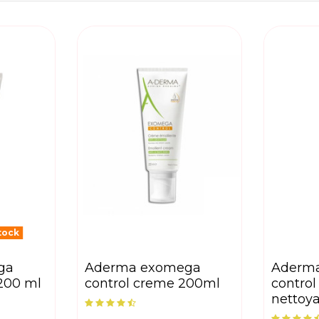
tock
aderma exomega
aderma exomega
200 ml
control creme 200ml
control
nettoy