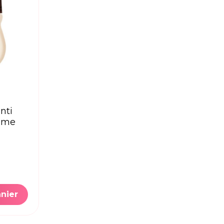
mme
anier