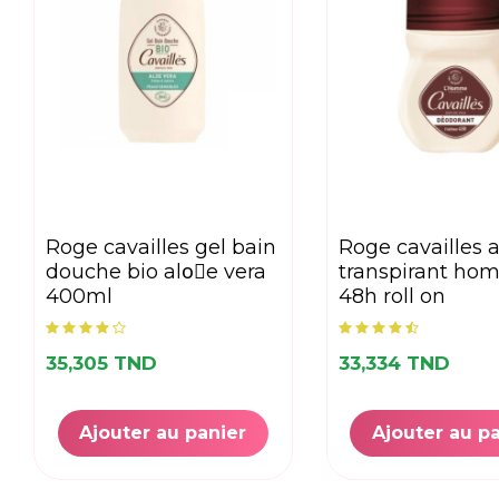
roge cavailles gel bain
roge cavailles anti
douche bio aloًe vera
transpirant ho
400ml
48h roll on
35,305 TND
33,334 TND
Ajouter au panier
Ajouter au p