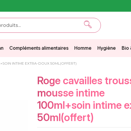
an
Compléments alimentaires
Homme
Hygiène
Bio 
+SOIN INTIME EXTRA-DOUX 50ML(OFFERT)
roge cavailles trousse
mousse intime
100ml+soin intime 
50ml(offert)