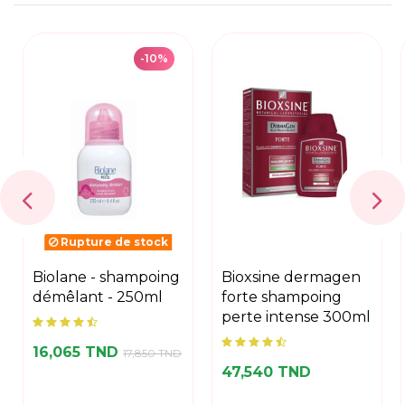
-10%
Rupture de stock
biolane - shampoing
bioxsine dermagen
démêlant - 250ml
forte shampoing
perte intense 300ml
16,065 TND
17,850 TND
47,540 TND