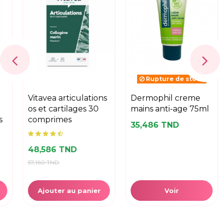
Rupture de stock
vitavea articulations
dermophil creme
os et cartilages 30
mains anti-age 75ml
comprimes
35,486 TND
48,586 TND
57,160 TND
Ajouter au panier
Voir