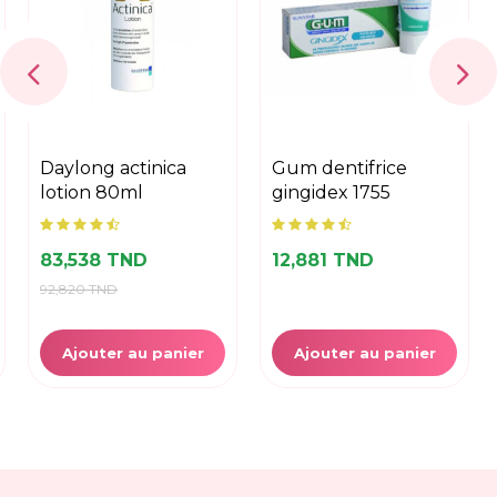
daylong actinica
gum dentifrice
lotion 80ml
gingidex 1755
83,538 TND
12,881 TND
92,820 TND
Ajouter au panier
Ajouter au panier