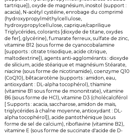
tartrique]), oxyde de magnésium, inositol (support :
acacia), N-acétyl cystéine, enrobage du comprimé
(hydroxypropylméthylcellulose,
hydroxypropylcellulose, caprique/caprilique
Triglycérides, colorants [dioxyde de titane, oxydes
de fer], glycérine), fumarate ferreux, sulfate de zinc,
vitamine B12 (sous forme de cyanocobalamine
[supports : citrate trisodique, acide citrique,
maltodextrine]), agents anti-agglomérants : dioxyde
de silicium, acide stéarique et magnésium Stéarate,
niacine (sous forme de nicotinamide), coenzyme Q10
(CoQ10), bêtacarotène (supports : amidon, eau,
antioxydant : DL-alpha tocophérol), thiamine
(vitamine B1 sous forme de mononitrate), vitamine
B6 (sous forme de HCl), vitamine D3 (cholécalciférol
[ Supports : acacia, saccharose, amidon de maïs,
triglycérides à chaîne moyenne, antioxydant : DL-
alpha tocophérol]), acide pantothénique (sous
forme de sel de calcium), riboflavine (vitamine B2),
vitamine E (sous forme de succinate d'acide de D-