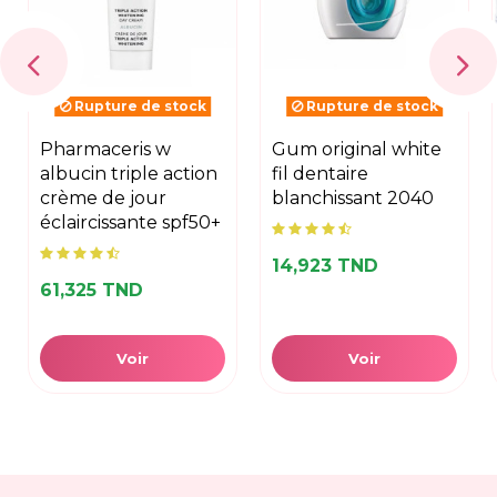
Rupture de stock
Rupture de stock
pharmaceris w
gum original white
albucin triple action
fil dentaire
crème de jour
blanchissant 2040
éclaircissante spf50+
14,923 TND
61,325 TND
Voir
Voir