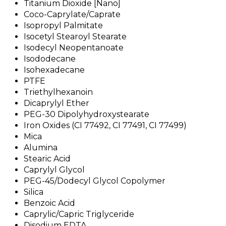
Titanium Dioxide [Nano]
Coco-Caprylate/Caprate
Isopropyl Palmitate
Isocetyl Stearoyl Stearate
Isodecyl Neopentanoate
Isododecane
Isohexadecane
PTFE
Triethylhexanoin
Dicaprylyl Ether
PEG-30 Dipolyhydroxystearate
Iron Oxides (CI 77492, CI 77491, CI 77499)
Mica
Alumina
Stearic Acid
Caprylyl Glycol
PEG-45/Dodecyl Glycol Copolymer
Silica
Benzoic Acid
Caprylic/Capric Triglyceride
Disodium EDTA