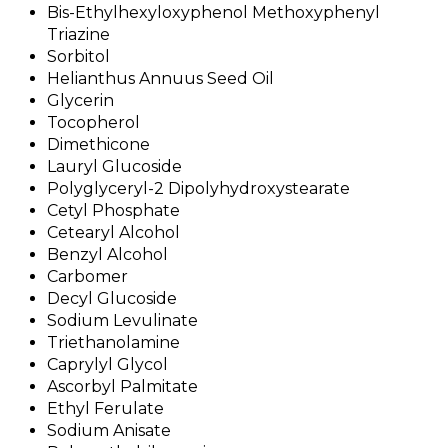
Bis-Ethylhexyloxyphenol Methoxyphenyl
Triazine
Sorbitol
Helianthus Annuus Seed Oil
Glycerin
Tocopherol
Dimethicone
Lauryl Glucoside
Polyglyceryl-2 Dipolyhydroxystearate
Cetyl Phosphate
Cetearyl Alcohol
Benzyl Alcohol
Carbomer
Decyl Glucoside
Sodium Levulinate
Triethanolamine
Caprylyl Glycol
Ascorbyl Palmitate
Ethyl Ferulate
Sodium Anisate