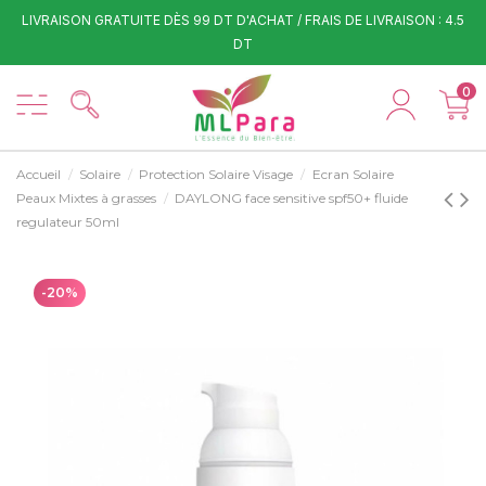
LIVRAISON GRATUITE DÈS 99 DT D'ACHAT / FRAIS DE LIVRAISON : 4.5
DT
0
Accueil
Solaire
Protection Solaire Visage
Ecran Solaire
Peaux Mixtes à grasses
DAYLONG face sensitive spf50+ fluide
regulateur 50ml
-20%