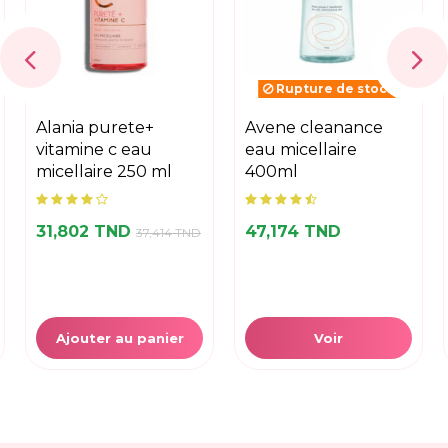
Rupture de stock
alania purete+
avene cleanance
vitamine c eau
eau micellaire
micellaire 250 ml
400ml
31,802 TND
47,174 TND
37,414 TND
Ajouter au panier
Voir