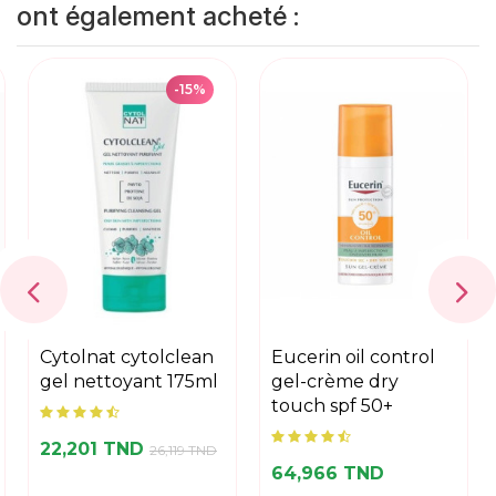
ont également acheté :
-15%
cytolnat cytolclean
eucerin oil control
gel nettoyant 175ml
gel-crème dry
touch spf 50+
22,201 TND
26,119 TND
64,966 TND