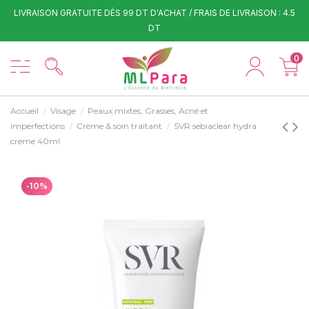
LIVRAISON GRATUITE DÈS 99 DT D'ACHAT / FRAIS DE LIVRAISON : 4.5
DT
0
Accueil
Visage
Peaux mixtes, Grasses, Acné et
imperfections
Crème & soin traitant
SVR sebiaclear hydra
creme 40ml
-10%