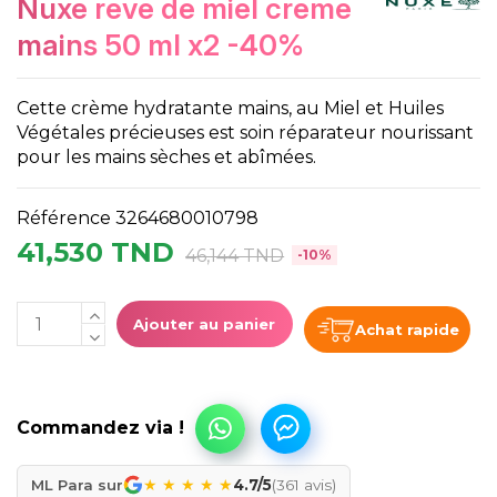
nuxe reve de miel creme
mains 50 ml x2 -40%
Cette crème hydratante mains, au Miel et Huiles
Végétales précieuses est soin réparateur nourissant
pour les mains sèches et abîmées.
Référence
3264680010798
41,530 TND
46,144 TND
-10%
Ajouter au panier
Achat rapide
★
★
★
★
★
ML Para sur
4.7/5
(361 avis)