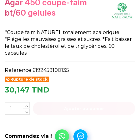
agar 450 coupe-faim
bt/60 gelules
*Coupe faim NATUREL totalement acalorique.
*Piége les mauvaises graisses et sucres. *Fait baisser
le taux de cholestérol et de triglycérides. 60
capsules
Référence
6192459100135
Rupture de stock
30,147 TND
Ajouter au panier