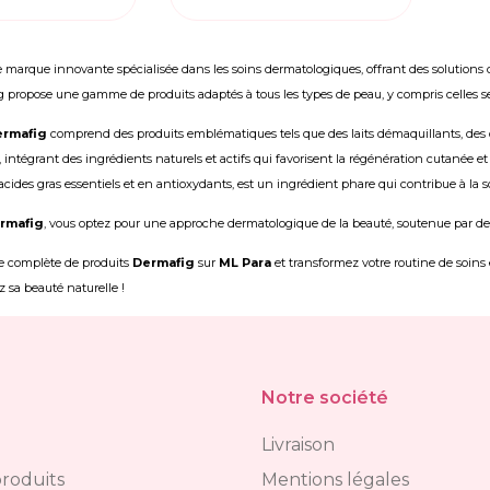
 marque innovante spécialisée dans les soins dermatologiques, offrant des solutions de
g propose une gamme de produits adaptés à tous les types de peau, y compris celles se
ermafig
comprend des produits emblématiques tels que des laits démaquillants, des 
 intégrant des ingrédients naturels et actifs qui favorisent la régénération cutanée et 
acides gras essentiels et en antioxydants, est un ingrédient phare qui contribue à la sou
rmafig
, vous optez pour une approche dermatologique de la beauté, soutenue par des t
e complète de produits
Dermafig
sur
ML Para
et transformez votre routine de soins e
z sa beauté naturelle !
Notre société
Livraison
roduits
Mentions légales