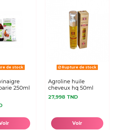
re de stock
Rupture de stock
agroline huile
barie 250ml
cheveux hq 50ml
27,998 TND
D
Voir
Voir