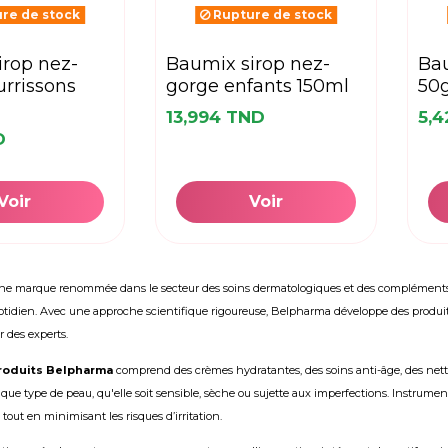
re de stock
Rupture de stock
baumix sirop nez-
baumix creme adulte
rrissons
gorge enfants 150ml
50
13,994 TND
5,
D
Voir
Voir
ne marque renommée dans le secteur des soins dermatologiques et des compléments ali
otidien. Avec une approche scientifique rigoureuse, Belpharma développe des produits 
r des experts.
roduits Belpharma
comprend des crèmes hydratantes, des soins anti-âge, des nett
que type de peau, qu'elle soit sensible, sèche ou sujette aux imperfections. Instrument
 tout en minimisant les risques d’irritation.