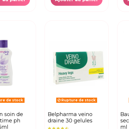
re de stock
Rupture de stock
belpharma veino
baumix sirop toux
intime ph
draine 30 gelules
sec
25ml
ml