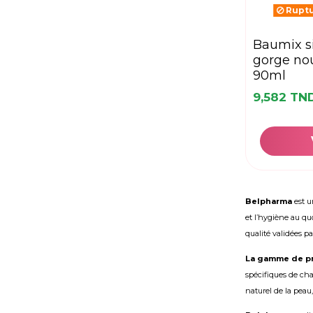
Ruptu
baumix sirop nez-
gorge nou
90ml
9,582 TN
Belpharma
est u
et l’hygiène au qu
qualité validées pa
La gamme de p
spécifiques de cha
naturel de la peau,