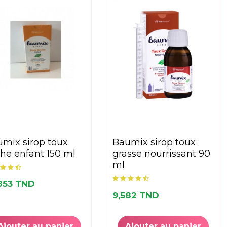
baumix sirop toux
he enfant 150 ml
grasse nourrissant 90
ml
853 TND
9,582 TND
Ajouter au panier
Ajouter au panier