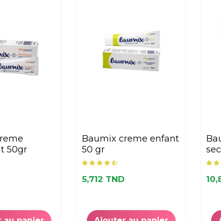
baumix creme enfant
baumix sirop toux
t 50gr
50 gr
sec
D
5,712 TND
10,
r au panier
Ajouter au panier