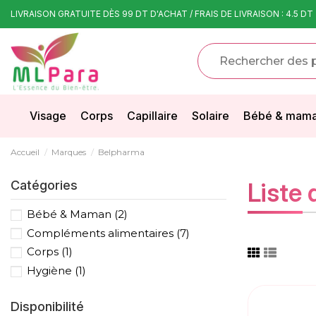
LIVRAISON GRATUITE DÈS 99 DT D'ACHAT / FRAIS DE LIVRAISON : 4.5 DT
Visage
Corps
Capillaire
Solaire
Bébé & mam
Accueil
Marques
Belpharma
Catégories
Liste
Bébé & Maman
(2)
Compléments alimentaires
(7)
Corps
(1)
Hygiène
(1)
Disponibilité