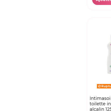
Ruptu
intimasoin soin de
toilette 
alcalin 1