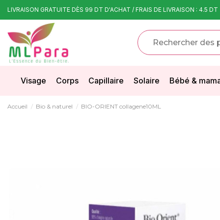
LIVRAISON GRATUITE DÈS 99 DT D'ACHAT / FRAIS DE LIVRAISON : 4.5 DT
Visage
Corps
Capillaire
Solaire
Bébé & mam
Accueil
Bio & naturel
BIO-ORIENT collagene10ML