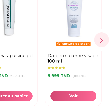
Rupture de stock
da-derm creme visage
100 ml
 TND
9,999 TND
17,025 TND
11,110 TND
ter au panier
Voir