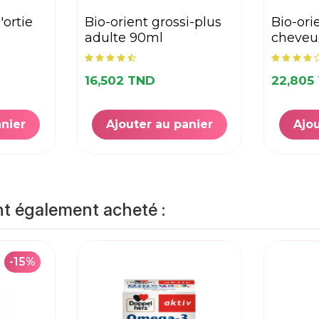
bio-orient grossi-plus
bio-orient bain d'huiles
adulte 90ml
cheveu
16,502 TND
22,805
anier
Ajouter au panier
Ajou
nt également acheté :
-15%