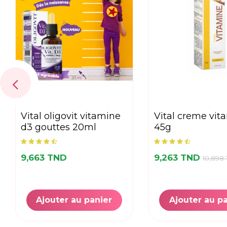
vital oligovit vitamine
vital creme vitamine a
d3 gouttes 20ml
45g
9,663 TND
9,263 TND
10,898
Ajouter au panier
Ajouter au p