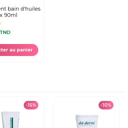
x 90ml
 TND
ter au panier
-15%
-10%