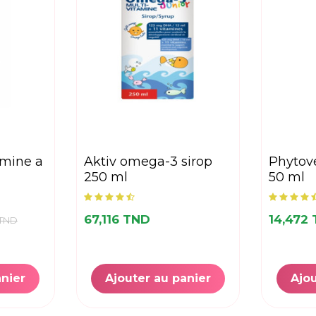
aktiv omega-3 sirop
phytovera apaisine gel
250 ml
50 ml
67,116 TND
14,472
 TND
anier
Ajouter au panier
Ajou