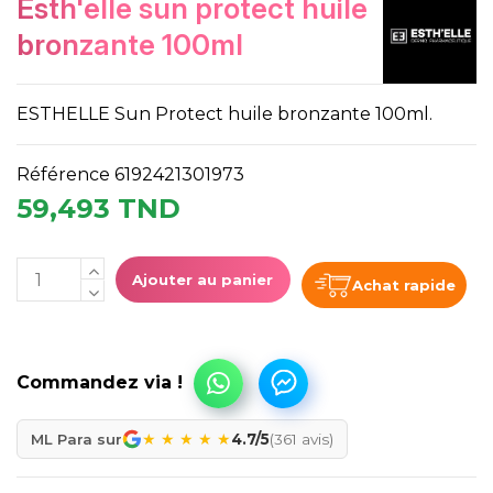
esth'elle sun protect huile
bronzante 100ml
ESTHELLE Sun Protect huile bronzante 100ml.
Référence
6192421301973
59,493 TND
Ajouter au panier
Achat rapide
★
★
★
★
★
ML Para sur
4.7/5
(361 avis)