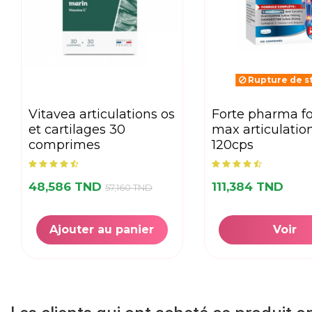
Rupture de s
vitavea articulations os
forte pharma forte flex
et cartilages 30
max articulatio
comprimes
120cps
48,586 TND
111,384 TND
57,160 TND
Ajouter au panier
Voir