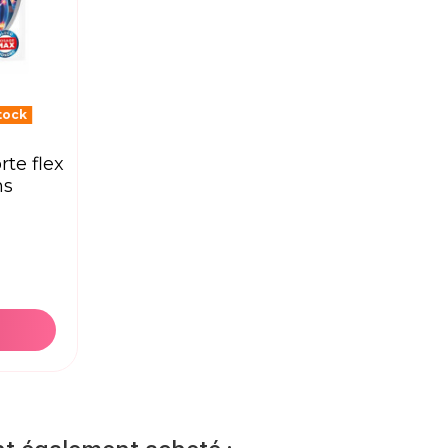
tock
ns