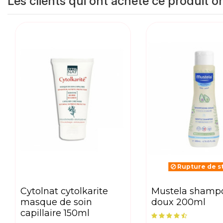
Les clients qui ont acheté ce produit o
Rupture de s
cytolnat cytolkarite
mustela shampooing
masque de soin
doux 200ml
capillaire 150ml