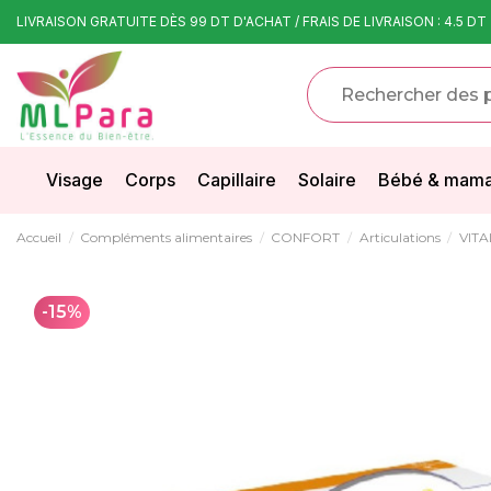
LIVRAISON GRATUITE DÈS 99 DT D'ACHAT / FRAIS DE LIVRAISON : 4.5 DT
Visage
Corps
Capillaire
Solaire
Bébé & mam
Accueil
Compléments alimentaires
CONFORT
Articulations
VITA
-15%