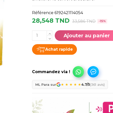
Référence
6192421114054
28,548 TND
33,586 TND
-15%
Ajouter au panier
Achat rapide
★
★
★
★
★
ML Para sur
4.7/5
(361 avis)