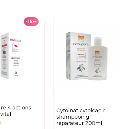
-15%
cytolnat cytolcap r
vital
shampooing
reparateur 200ml