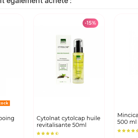
nt également acheté :
-15%
tock
mincicare 4 actions
cytolnat cytolcap huile
500 ml 
revitalisante 50ml