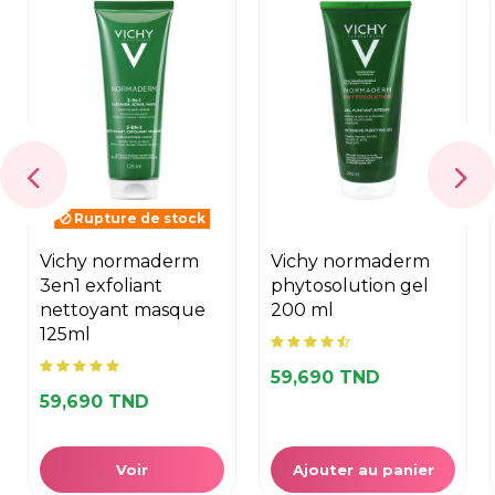
Rupture de stock
vichy normaderm
vichy normaderm
3en1 exfoliant
phytosolution gel
nettoyant masque
200 ml
125ml
59,690 TND
59,690 TND
Voir
Ajouter au panier