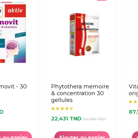
phytothera memoire
vitabiotics neurozan
& concentration 30
ori
gellules
ND
87,
22,431 TND
26,389 TND
r au panier
Ajouter au panier