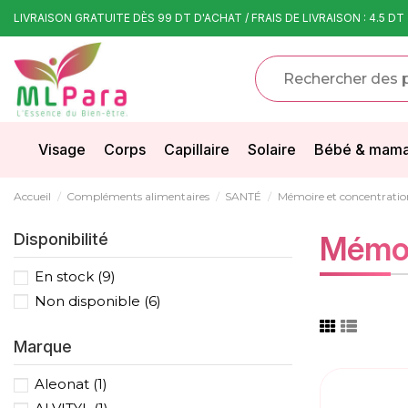
LIVRAISON GRATUITE DÈS 99 DT D'ACHAT / FRAIS DE LIVRAISON : 4.5 DT
Visage
Corps
Capillaire
Solaire
Bébé & mam
Accueil
Compléments alimentaires
SANTÉ
Mémoire et concentratio
Disponibilité
Mémoi
En stock
(9)
Non disponible
(6)
Marque
Aleonat
(1)