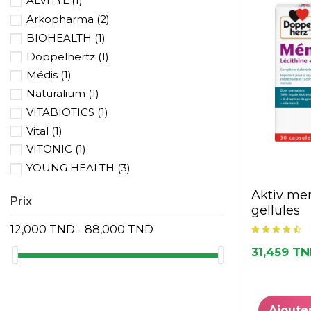
ALVITYL
(1)
Arkopharma
(2)
BIOHEALTH
(1)
Doppelhertz
(1)
Médis
(1)
Naturalium
(1)
VITABIOTICS
(1)
Vital
(1)
VITONIC
(1)
YOUNG HEALTH
(3)
aktiv memovit - 30
Prix
gellules
12,000 TND - 88,000 TND
31,459 T
Ajoute