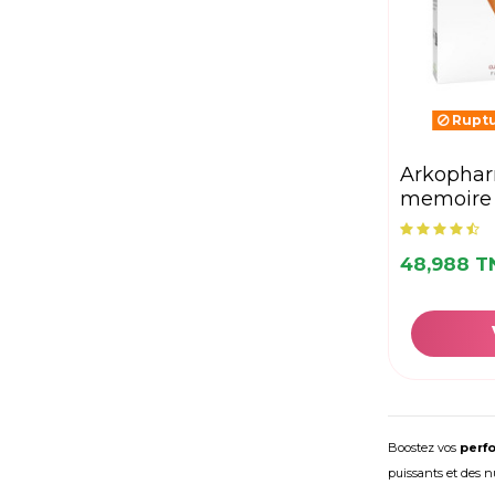
Ruptu
arkopharma azinc
memoire 
48,988 T
Boostez vos
perf
puissants et des n