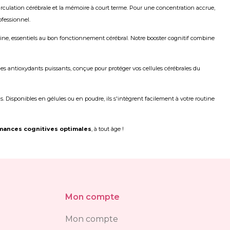
irculation cérébrale et la mémoire à court terme. Pour une concentration accrue,
ofessionnel.
ne, essentiels au bon fonctionnement cérébral. Notre booster cognitif combine
des antioxydants puissants, conçue pour protéger vos cellules cérébrales du
 Disponibles en gélules ou en poudre, ils s'intègrent facilement à votre routine
mances cognitives optimales
, à tout âge !
Mon compte
Mon compte