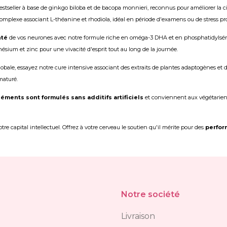
stseller à base de ginkgo biloba et de bacopa monnieri, reconnus pour améliorer la c
omplexe associant L-théanine et rhodiola, idéal en période d'examens ou de stress pr
nté
de vos neurones avec notre formule riche en oméga-3 DHA et en phosphatidylséri
sium et zinc pour une vivacité d'esprit tout au long de la journée.
obale, essayez notre cure intensive associant des extraits de plantes adaptogènes et 
maturé.
ments sont formulés sans additifs artificiels
et conviennent aux végétariens.
tre capital intellectuel. Offrez à votre cerveau le soutien qu'il mérite pour des
perfor
Notre société
Livraison