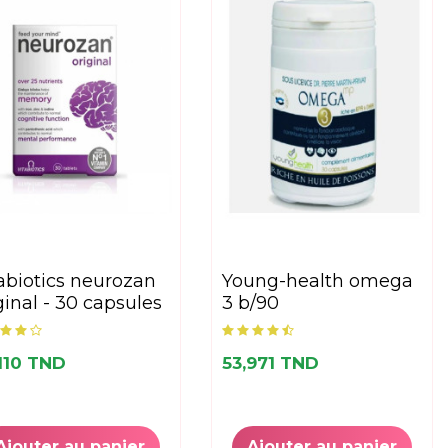
young-health omega
ginal - 30 capsules
3 b/90
110 TND
53,971 TND
Ajouter au panier
Ajouter au panier