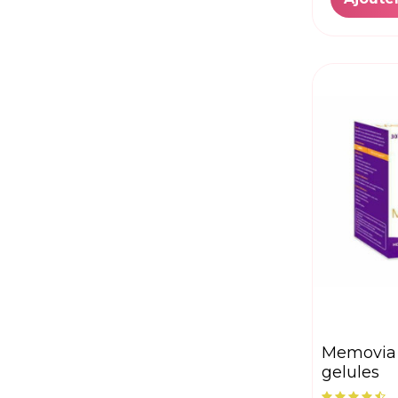
memovia bt/30
gelules