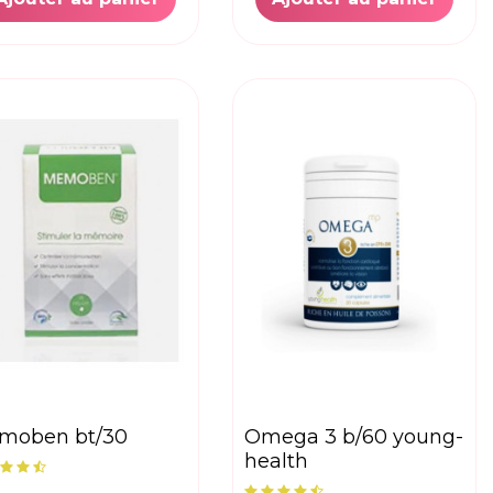
emoben bt/30
omega 3 b/60 young-
health