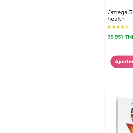
omega 3 b/30 young-
health
35,951 T
Ajoute