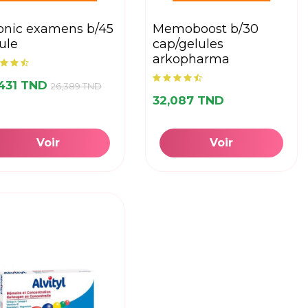
memoboost b/30
ule
cap/gelules
arkopharma
,431 TND
26,389 TND
32,087 TND
Voir
Voir