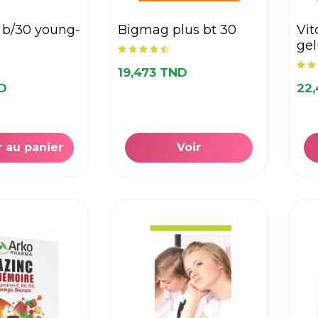
bigmag plus bt 30
vitonic examens b/45
gel
19,473 TND
ND
22
r au panier
Voir