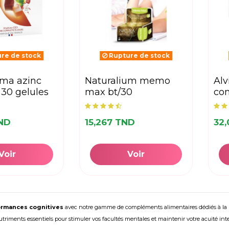
re de stock
Rupture de stock
naturalium memo
alvityl memoire bt/30
30 gelules
max bt/30
co
ND
15,267 TND
32
Voir
Voir
ormances cognitives
avec notre gamme de compléments alimentaires dédiés à la
utriments essentiels pour stimuler vos facultés mentales et maintenir votre acuité intel